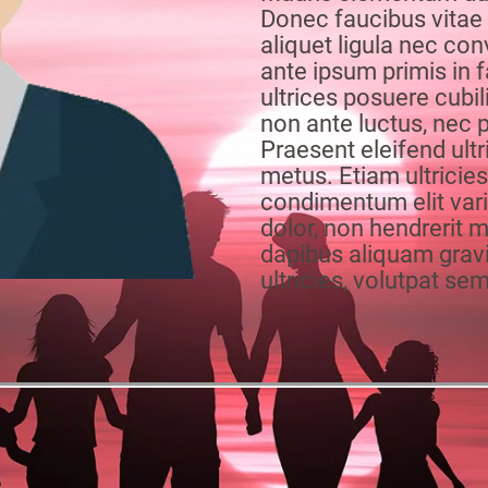
Donec faucibus vitae 
aliquet ligula nec conv
ante ipsum primis in f
ultrices posuere cubil
non ante luctus, nec 
Praesent eleifend ultri
metus. Etiam ultricies 
condimentum elit var
dolor, non hendrerit 
dapibus aliquam grav
ultricies, volutpat se