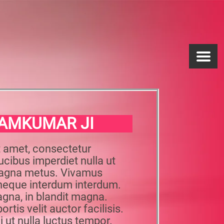
AMKUMAR JI
t amet, consectetur
aucibus imperdiet nulla ut
magna metus. Vivamus
neque interdum interdum.
gna, in blandit magna.
rtis velit auctor facilisis.
ut nulla luctus tempor.