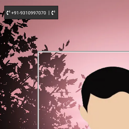
|
+91-9310997070