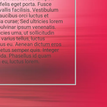
felis eget porta. Fusce
allis facilisis. Vestibulum
aucibus orci luctus et
ia curae; Sed ultricies lorem
pulvinar ipsum venenatis.
cies urna, ut sollicitudin
varius tellus, luctus
ius eu. Aenean dictum eros
metus semper quis. Integer
ida. Phasellus id quam
m eu, luctus lorem.